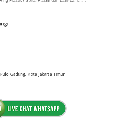
d Ring Plastik / Spiral Plastik dan Lain-Lain……
ngi:
 Pulo Gadung, Kota Jakarta Timur