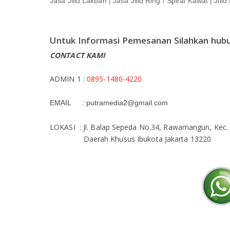
Jasa Jilid Lakban | Jasa Jilid Ring / Spiral Kawat | Jili
Untuk Informasi Pemesanan Silahkan hubu
CONTACT KAMI
ADMIN 1 :
0895-1480-4220
EMAIL :
putramedia2@gmail.com
LOKASI :
Jl. Balap Sepeda No.34, Rawamangun,
Kec.
Daerah Khusus Ibukota Jakarta 13220