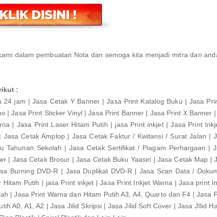
kami dalam pembuatan Nota dan semoga kita menjadi mitra dan an
ikut :
4 jam | Jasa Cetak Y Banner | Jasa Print Katalog Buku | Jasa Print
o | Jasa Print Sticker Vinyl | Jasa Print Banner | Jasa Print X Banner |
a | Jasa Print Laser Hitam Putih | jasa Print inkjet | Jasa Print Ink
 | Jasa Cetak Amplop | Jasa Cetak Faktur / Kwitansi / Surat Jalan | 
u Tahunan Sekolah | Jasa Cetak Sertifikat / Piagam Perhargaan | 
er | Jasa Cetak Brosur | Jasa Cetak Buku Yaasin | Jasa Cetak Map | 
Jasa Burning DVD-R | Jasa Duplikat DVD-R | Jasa Scan Data / Doku
Hitam Putih | jasa Print inkjet | Jasa Print Inkjet Warna | Jasa print I
 | Jasa Print Warna dan Hitam Putih A3, A4, Quarto dan F4 | Jasa Pri
ih A0, A1, A2 | Jasa Jilid Skripsi | Jasa Jilid Soft Cover | Jasa JIlid H