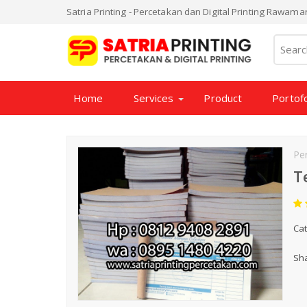
Satria Printing - Percetakan dan Digital Printing Rawam
Home
Services
Product
Portofo
Pe
T
Cat
Sha