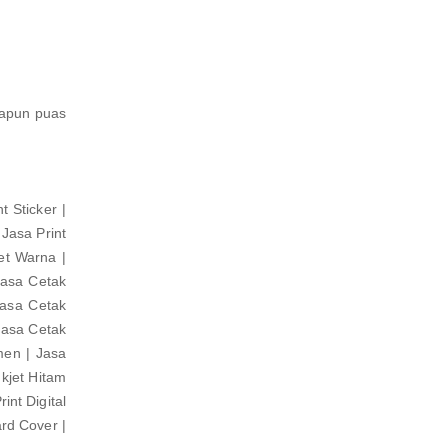
dapun puas
 Sticker |
 Jasa Print
jet Warna |
Jasa Cetak
Jasa Cetak
Jasa Cetak
men | Jasa
nkjet Hitam
nt Digital
ard Cover |