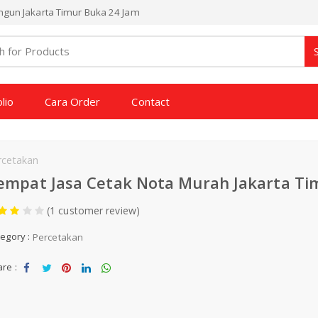
angun Jakarta Timur Buka 24 Jam
lio
Cara Order
Contact
rcetakan
empat Jasa Cetak Nota Murah Jakarta Ti
(1 customer review)
egory :
Percetakan
re :
Sha
Tw
Sha
Sha
Sha
re
eet
re
re
re